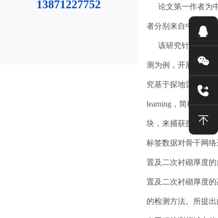
13871227752
论文第一作者为中国
者分别来自中铁西南
该研究针对工程检
测为例，开展基于少
究基于探地雷达道间波形的
learning，简
块，来捕获探地雷达
标签数据对骨干网络
置及二次衬砌厚度的
置及二次衬砌厚度的
的检测方法。所提出